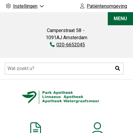
Instellingen
Patiëntenomgeving
Park
MENU
Apotheek
Camperstraat
58
1091AJ
Amsterdam
Tel:
020-6652045
Hoofdmenu
Zoeke