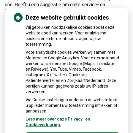
ons. Heeft u een suggestie om onze service- en
dienstverlening te verbeteren? Dan horen we dat graag van
u.
Deze website gebruikt cookies
Wij gebruiken noodzakelijke cookies zodat deze
U heeft een klacht, wat nu?
website goed kan werken. Voor analytische
cookies en externe inhoud vragen wij uw
Vervelend dat u een klacht heeft. Wij vinden het belangrijk
toestemming.
van u te horen als u niet tevreden bent. Bespreek de klacht
dan met een van onze medewerkers of met de apotheker.
Voor analytische cookies werken wij samen met
Wij nemen een klacht altijd serieus en gaan direct aan de
Matomo en Google Analytics. Voor externe inhoud
slag om uw klacht samen met u op te lossen. Komen we er
werken wij samen met Google (Maps, Translate
samen niet uit, dan kunt u
hier
lezen wat u vervolgens
en Reviews), YouTube, Vimeo, Facebook,
Instagram, X (Twitter), Qualizorg,
kunt doen.
Patiëntenvertellen en ZorgkaartNederland. Deze
partijen kunnen gegevens zoals uw IP-adres
Vragen of klachten over de rekening?
verwerken.
Uw zorgverzekeraar is het aanspreekpunt wanneer u
Via Cookie-instellingen onderaan de website kunt
vragen of klachten heeft over de zorgnota die u van uw
u op ieder moment uw toestemming intrekken of
zorgverzekeraar hebt ontvangen. Dat geldt ook voor vragen
aanpassen.
of klachten over de kosten voor de farmaceutische zorg. U
Lees meer over onze Privacy- en
vindt de contactgegevens van uw zorgverzekeraar op uw
Cookieverklaring.
zorgnota of op uw polisblad.