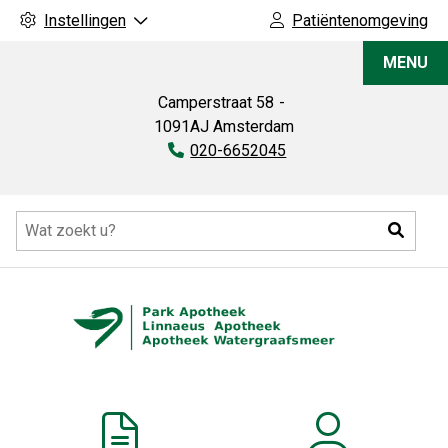
Instellingen
Patiëntenomgeving
Park
MENU
Apotheek
Camperstraat
58
1091AJ
Amsterdam
Tel:
020-6652045
Hoofdmenu
Zoeke