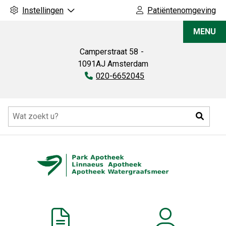
Instellingen
Patiëntenomgeving
Park
MENU
Apotheek
Camperstraat
58
1091AJ
Amsterdam
Tel:
020-6652045
Hoofdmenu
Zoeke