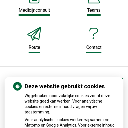
Medicijnconsult
Teams
Route
Contact
Home
Gezondheidsinformatie
Deze website gebruikt cookies
Medische encyclopedie
Wij gebruiken noodzakelijke cookies zodat deze
website goed kan werken. Voor analytische
cookies en externe inhoud vragen wij uw
Alles over medicijnen
toestemming.
Voor analytische cookies werken wij samen met
Betrouwbare informatie van de apotheker
Matomo en Google Analytics. Voor externe inhoud