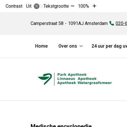
Tekst
Tekst
Contrast
Tekstgrootte
100%
Uit
verkleinen
vergroten
Park
met
met
Apotheek
Camperstraat
58
1091AJ
Amsterdam
Tel:
020-
10%
10%
Hoofdmenu
Home
Over ons
24 uur per dag u
Over
ons
submenu
Medische encyclopedie