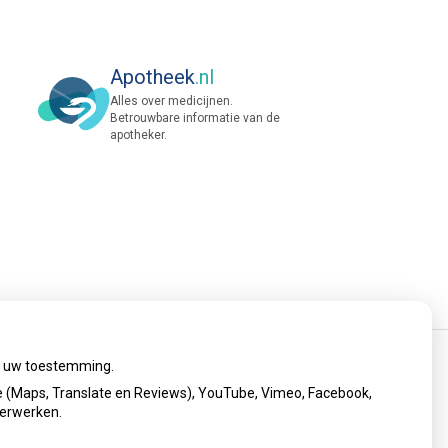
Apotheek
.nl
Alles over medicijnen.
Betrouwbare informatie van de
apotheker.
ij uw toestemming.
cy verklaring
|
Cookie-instellingen
|
Voorwaarden
 (Maps, Translate en Reviews), YouTube, Vimeo, Facebook,
verwerken.