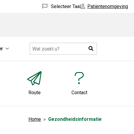
Selecteer Taal
Patiëntenomgeving
Zoeken
r
idsinformatie
Meer
submenu
Route
Contact
Home
Gezondheidsinformatie