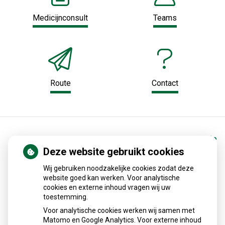
Medicijnconsult
Teams
Route
Contact
Home
Gezondheidsinformatie
Deze website gebruikt cookies
Medische encyclopedie
Wij gebruiken noodzakelijke cookies zodat deze
website goed kan werken. Voor analytische
cookies en externe inhoud vragen wij uw
Alles over medicijnen
toestemming.
Voor analytische cookies werken wij samen met
Betrouwbare informatie van de apotheker
Matomo en Google Analytics. Voor externe inhoud