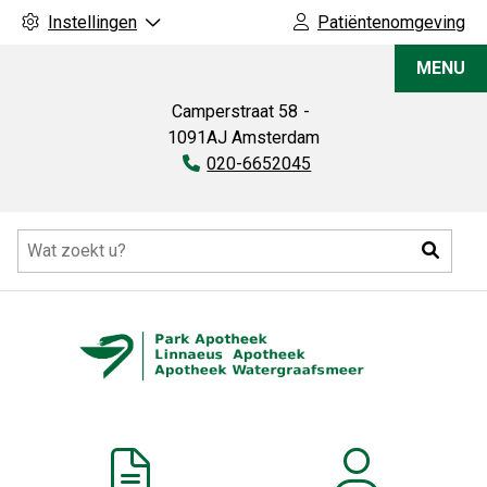
Instellingen
Patiëntenomgeving
Park
MENU
Apotheek
Camperstraat
58
1091AJ
Amsterdam
Tel:
020-6652045
Hoofdmenu
Zoeke