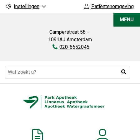
Instellingen
Patiëntenomgeving
Park
MENU
Apotheek
Camperstraat
58
1091AJ
Amsterdam
Tel:
020-6652045
Hoofdmenu
Zoeke