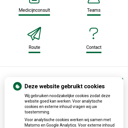
Medicijnconsult
Teams
Route
Contact
Home
Gezondheidsinformatie
Deze website gebruikt cookies
Medische encyclopedie
Wij gebruiken noodzakelijke cookies zodat deze
website goed kan werken. Voor analytische
cookies en externe inhoud vragen wij uw
Alles over medicijnen
toestemming.
Voor analytische cookies werken wij samen met
Betrouwbare informatie van de apotheker
Matomo en Google Analytics. Voor externe inhoud